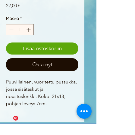
Hinta
22,00 €
Määrä
*
Lisää ostoskoriin
Osta nyt
Puuvillainen, vuoritettu pussukka,
jossa sisätaskut ja
ripustuslenkki. Koko: 21x13,
pohjan leveys 7cm.