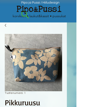
Pipo ja Pussi / Hiiludesign
Pi
po&P
ussi
korvikset • laukut&kassit • pussukat
Tuotenumero: 1
Pikkuruusu